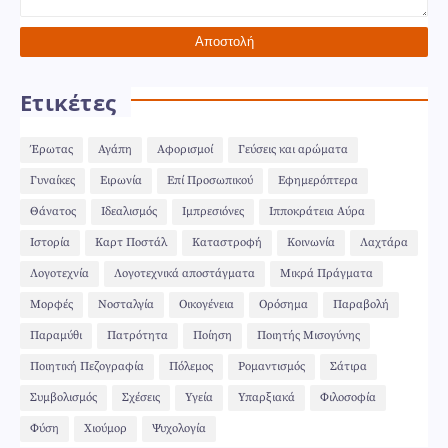
Ετικέτες
Έρωτας
Αγάπη
Αφορισμοί
Γεύσεις και αρώματα
Γυναίκες
Ειρωνία
Επί Προσωπικού
Εφημερόπτερα
Θάνατος
Ιδεαλισμός
Ιμπρεσιόνες
Ιπποκράτεια Αύρα
Ιστορία
Καρτ Ποστάλ
Καταστροφή
Κοινωνία
Λαχτάρα
Λογοτεχνία
Λογοτεχνικά αποστάγματα
Μικρά Πράγματα
Μορφές
Νοσταλγία
Οικογένεια
Ορόσημα
Παραβολή
Παραμύθι
Πατρότητα
Ποίηση
Ποιητής Μισογύνης
Ποιητική Πεζογραφία
Πόλεμος
Ρομαντισμός
Σάτιρα
Συμβολισμός
Σχέσεις
Υγεία
Υπαρξιακά
Φιλοσοφία
Φύση
Χιούμορ
Ψυχολογία