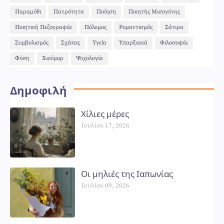
Παραμύθι
Πατρότητα
Ποίηση
Ποιητής Μισογύνης
Ποιητική Πεζογραφία
Πόλεμος
Ρομαντισμός
Σάτιρα
Συμβολισμός
Σχέσεις
Υγεία
Υπαρξιακά
Φιλοσοφία
Φύση
Χιούμορ
Ψυχολογία
Δημοφιλή
Χίλιες μέρες
Ιουλίου 17, 2026
Οι μηλιές της Ιαπωνίας
Ιουλίου 09, 2026