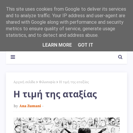
This site uses cookies from Google to deliver its services
and to analyze traffic. Your IP address and user-agent are
shared with Google along with performance and security
metrics to ensure quality of service, generate usage
statistics, and to detect and address abuse.
LEARN MORE
GOT IT
Αρχική σελίδα
Φιλοσοφία
Η τιμή της αταξίας
Η τιμή της αταξίας
by
Ana Zumani