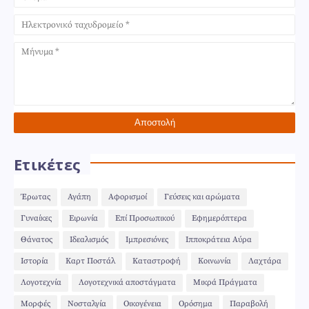
Ετικέτες
Έρωτας
Αγάπη
Αφορισμοί
Γεύσεις και αρώματα
Γυναίκες
Ειρωνία
Επί Προσωπικού
Εφημερόπτερα
Θάνατος
Ιδεαλισμός
Ιμπρεσιόνες
Ιπποκράτεια Αύρα
Ιστορία
Καρτ Ποστάλ
Καταστροφή
Κοινωνία
Λαχτάρα
Λογοτεχνία
Λογοτεχνικά αποστάγματα
Μικρά Πράγματα
Μορφές
Νοσταλγία
Οικογένεια
Ορόσημα
Παραβολή