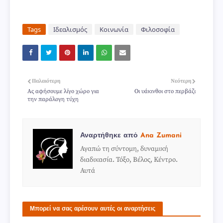
Tags
Ιδεαλισμός
Κοινωνία
Φιλοσοφία
Παλαιότερη
Νεότερη
Ας αφήσουμε λίγο χώρο για
Οι υάκινθοι στο περβάζι
την παράλογη τύχη
Αναρτήθηκε από
Ana Zumani
Αγαπώ τη σύντομη, δυναμική
διαδικασία. Τόξο, Βέλος, Κέντρο.
Αυτά
Μπορεί να σας αρέσουν αυτές οι αναρτήσεις