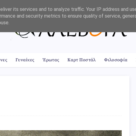
liver its services and to analyze traffic. Your IP address and us
rmance and security metrics to ensure quality of service, gene
buse.
όνες
Γυναίκες
Έρωτας
Καρτ Ποστάλ
Φιλοσοφία