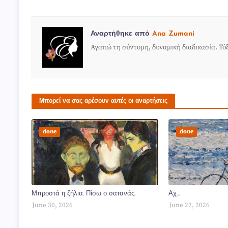
Αναρτήθηκε από
Ana Zumani
Αγαπώ τη σύντομη, δυναμική διαδικασία. Τόξ
Μπορεί να σας αρέσουν αυτές οι αναρτήσεις
done
done
Μπροστά η ζήλια. Πίσω ο σατανάς.
Αχ...
June 30, 2026
June 27, 2026