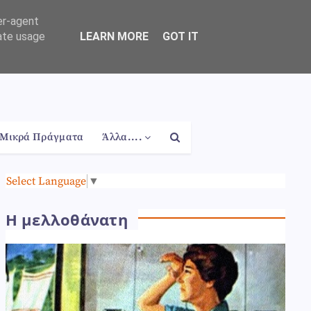
er-agent
rate usage
LEARN MORE
GOT IT
Μικρά Πράγματα
Άλλα....
Select Language
▼
Η μελλοθάνατη