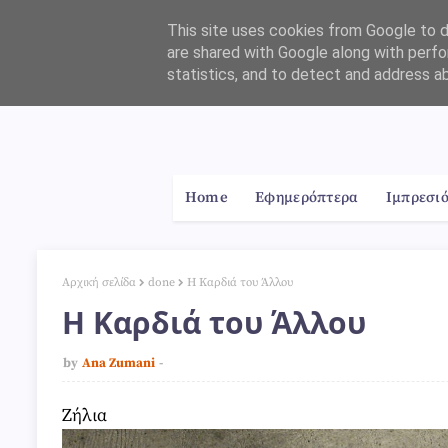
This site uses cookies from Google to de
are shared with Google along with perfo
statistics, and to detect and address a
Home
About
Contact
Home
Εφημερόπτερα
Ιμπρεσι
Αρχική σελίδα
done
Η Καρδιά του Άλλου
Η Καρδιά του Άλλου
by
Ana Zumani
Ζήλια