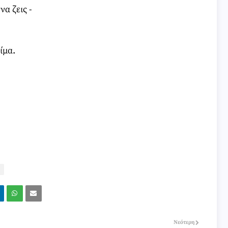
α ζεις -
αίμα.
Νεότερη