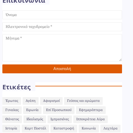
Επικοινωνία
Ετικέτες
Έρωτας
Αγάπη
Αφορισμοί
Γεύσεις και αρώματα
Γυναίκες
Ειρωνία
Επί Προσωπικού
Εφημερόπτερα
Θάνατος
Ιδεαλισμός
Ιμπρεσιόνες
Ιπποκράτεια Αύρα
Ιστορία
Καρτ Ποστάλ
Καταστροφή
Κοινωνία
Λαχτάρα