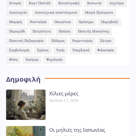
Ιστορία
Καρτ Ποστάλ
Καταστροφή
Κοινωνία
Λαχτάρα
Λογοτεχνία
Λογοτεχνικά αποστάγματα
Μικρά Πράγματα
Μορφές
Νοσταλγία
Οικογένεια
Ορόσημα
Παραβολή
Παραμύθι
Πατρότητα
Ποίηση
Ποιητής Μισογύνης
Ποιητική Πεζογραφία
Πόλεμος
Ρομαντισμός
Σάτιρα
Συμβολισμός
Σχέσεις
Υγεία
Υπαρξιακά
Φιλοσοφία
Φύση
Χιούμορ
Ψυχολογία
Δημοφιλή
Χίλιες μέρες
Ιουλίου 17, 2026
Οι μηλιές της Ιαπωνίας