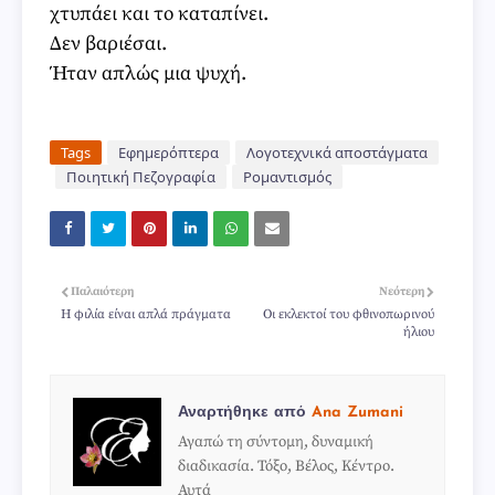
χτυπάει και το καταπίνει.
Δεν βαριέσαι.
Ήταν απλώς μια ψυχή.
Tags
Εφημερόπτερα
Λογοτεχνικά αποστάγματα
Ποιητική Πεζογραφία
Ρομαντισμός
Παλαιότερη
Νεότερη
Η φιλία είναι απλά πράγματα
Οι εκλεκτοί του φθινοπωρινού
ήλιου
Αναρτήθηκε από
Ana Zumani
Αγαπώ τη σύντομη, δυναμική
διαδικασία. Τόξο, Βέλος, Κέντρο.
Αυτά