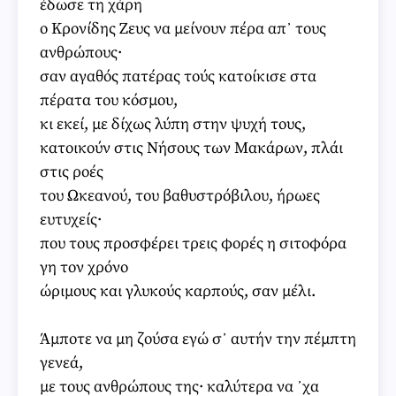
έδωσε τη χάρη
ο Κρονίδης Ζευς να μείνουν πέρα απ᾽ τους
ανθρώπους·
σαν αγαθός πατέρας τούς κατοίκισε στα
πέρατα του κόσμου,
κι εκεί, με δίχως λύπη στην ψυχή τους,
κατοικούν στις Νήσους των Μακάρων, πλάι
στις ροές
του Ωκεανού, του βαθυστρόβιλου, ήρωες
ευτυχείς·
που τους προσφέρει τρεις φορές η σιτοφόρα
γη τον χρόνο
ώριμους και γλυκούς καρπούς, σαν μέλι.
Άμποτε να μη ζούσα εγώ σ᾽ αυτήν την πέμπτη
γενεά,
με τους ανθρώπους της· καλύτερα να ᾽χα