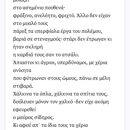
στο ασημένιο πουθενά·
φράξινο, ανελέητο, φριχτό. Άλλο δεν είχαν
στο μυαλό τους
πάρεξ τα υπερφίαλα έργα του πολέμου,
βαριά σε στεναγμούς· στάρι δεν έτρωγαν κι
ήταν σκληρή
η καρδιά τους σαν το ατσάλι.
Άπιαστοι κι άγριοι, υπερδύναμοι, με χέρια
ανίκητα
που φύτρωναν στους ώμους, πάνω σε μέλη
στιβαρά.
Χάλκινα τα όπλα, χάλκινα τα σπίτια τους,
δούλευαν μόνον τον χαλκό -δεν είχε ακόμη
εφευρεθεί
ο μαύρος σίδηρος.
Κι αφού απ᾽ τα ίδια τους τα χέρια