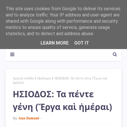
This site uses cookies from Google to deliver its services
and to analyze traffic. Your IP address and user-agent are
shared with Google along with performance and security
metrics to ensure quality of service, generate usage
statistics, and to detect and address abuse.
LEARN MORE
GOT IT
Αρχική σελίδα
Ορόσημα
ΗΣΙΟΔΟΣ: Τα πέντε γένη (Ἔργα καὶ
ἡμέραι)
ΗΣΙΟΔΟΣ: Τα πέντε
γένη (Ἔργα καὶ ἡμέραι)
by
Ana Zumani