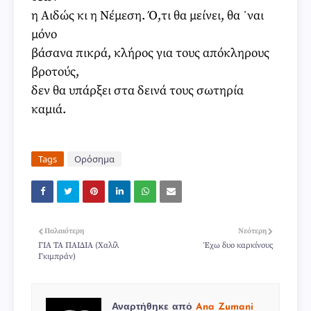
η Αιδώς κι η Νέμεση. Ό,τι θα μείνει, θα ᾽ναι
μόνο
βάσανα πικρά, κλήρος για τους απόκληρους
βροτούς,
δεν θα υπάρξει στα δεινά τους σωτηρία
καμιά.
Tags
Ορόσημα
Παλαιότερη
Νεότερη
ΓΙΑ ΤΑ ΠΑΙΔΙΑ (Χαλίλ
Έχω δυο καρκίνους
Γκιμπράν)
Αναρτήθηκε από
Ana Zumani