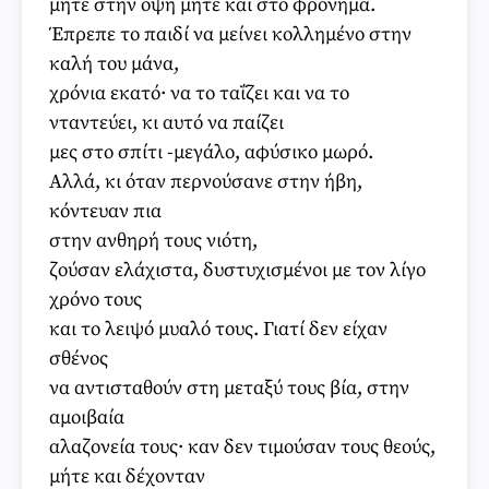
μήτε στην όψη μήτε και στο φρόνημα.
Έπρεπε το παιδί να μείνει κολλημένο στην
καλή του μάνα,
χρόνια εκατό· να το ταΐζει και να το
νταντεύει, κι αυτό να παίζει
μες στο σπίτι -μεγάλο, αφύσικο μωρό.
Αλλά, κι όταν περνούσανε στην ήβη,
κόντευαν πια
στην ανθηρή τους νιότη,
ζούσαν ελάχιστα, δυστυχισμένοι με τον λίγο
χρόνο τους
και το λειψό μυαλό τους. Γιατί δεν είχαν
σθένος
να αντισταθούν στη μεταξύ τους βία, στην
αμοιβαία
αλαζονεία τους· καν δεν τιμούσαν τους θεούς,
μήτε και δέχονταν