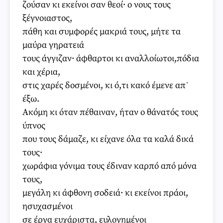
ζούσαν κι εκείνοι σαν θεοί· ο νους τους
ξέγνοιαστος,
πάθη και συμφορές μακριά τους, μήτε τα
μαύρα γηρατειά
τους άγγιζαν· άφθαρτοι κι αναλλοίωτοι,πόδια
και χέρια,
στις χαρές δοσμένοι, κι ό,τι κακό έμενε απ᾽
έξω.
Ακόμη κι όταν πέθαιναν, ήταν ο θάνατός τους
ύπνος
που τους δάμαζε, κι είχανε όλα τα καλά δικά
τους·
χωράφια γόνιμα τους έδιναν καρπό από μόνα
τους,
μεγάλη κι άφθονη σοδειά· κι εκείνοι πράοι,
ησυχασμένοι
σε έργα ευχάριστα, ευλογημένοι