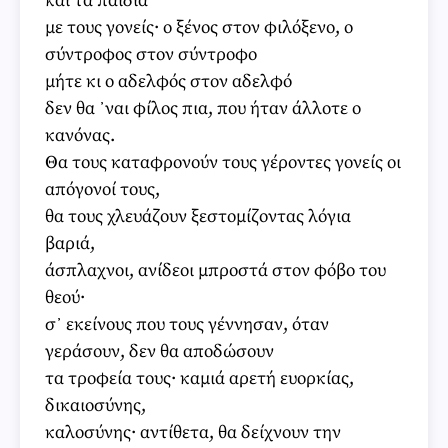
και τα παιδιά
με τους γονείς· ο ξένος στον φιλόξενο, ο
σύντροφος στον σύντροφο
μήτε κι ο αδελφός στον αδελφό
δεν θα ᾽ναι φίλος πια, που ήταν άλλοτε ο
κανόνας.
Θα τους καταφρονούν τους γέροντες γονείς οι
απόγονοί τους,
θα τους χλευάζουν ξεστομίζοντας λόγια
βαριά,
άσπλαχνοι, ανίδεοι μπροστά στον φόβο του
θεού·
σ᾽ εκείνους που τους γέννησαν, όταν
γεράσουν, δεν θα αποδώσουν
τα τροφεία τους· καμιά αρετή ευορκίας,
δικαιοσύνης,
καλοσύνης· αντίθετα, θα δείχνουν την