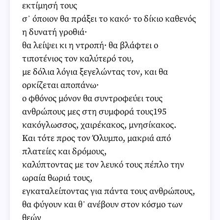
εκτίμησή τους
σ᾽ όποιον θα πράξει το κακό· το δίκιο καθενός
η δυνατή γροθιά·
θα λείψει κι η ντροπή· θα βλάφτει ο
τιποτένιος τον καλύτερό του,
με δόλια λόγια ξεγελώντας τον, και θα
ορκίζεται αποπάνω·
ο φθόνος μόνον θα συντροφεύει τους
ανθρώπους μες στη συμφορά τους195
κακόγλωσσος, χαιρέκακος, μνησίκακος.
Και τότε προς τον Όλυμπο, μακριά από
πλατείες και δρόμους,
καλύπτοντας με τον λευκό τους πέπλο την
ωραία θωριά τους,
εγκαταλείποντας για πάντα τους ανθρώπους,
θα φύγουν και θ᾽ ανέβουν στον κόσμο των
θεών