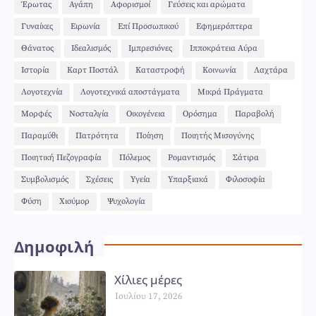
Έρωτας
Αγάπη
Αφορισμοί
Γεύσεις και αρώματα
Γυναίκες
Ειρωνία
Επί Προσωπικού
Εφημερόπτερα
Θάνατος
Ιδεαλισμός
Ιμπρεσιόνες
Ιπποκράτεια Αύρα
Ιστορία
Καρτ Ποστάλ
Καταστροφή
Κοινωνία
Λαχτάρα
Λογοτεχνία
Λογοτεχνικά αποστάγματα
Μικρά Πράγματα
Μορφές
Νοσταλγία
Οικογένεια
Ορόσημα
Παραβολή
Παραμύθι
Πατρότητα
Ποίηση
Ποιητής Μισογύνης
Ποιητική Πεζογραφία
Πόλεμος
Ρομαντισμός
Σάτιρα
Συμβολισμός
Σχέσεις
Υγεία
Υπαρξιακά
Φιλοσοφία
Φύση
Χιούμορ
Ψυχολογία
Δημοφιλή
Χίλιες μέρες
Ιουλίου 17, 2026