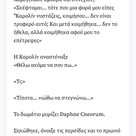
«Σκέφτομαι... τότε που μια φορά μου είπες
"Καρολίν νυστάζεις, κοιμήσου... δεν είναι
τρυφερό αυτό; Και μετά κοιμήθηκα... δεν το
ήθελα, αλλά κοιμήθηκα αφού μου το
επέτρεψες»
Η Καρολίν αναστέναξε
«Θέλω ακόμα να σου πω..»
«Τι;»
«Τίποτα... νιώθω να στεγνώνω...»
Το δωμάτιο μυρίζει Daphne Cneorum.
Σηκώθηκε, άνοιξε τις περσίδες και το πρωινό