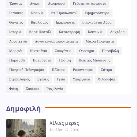
Έρωτας
Αγάπη
Αφορισμοί
Γεύσεις και αρώματα
Γυναίκες
Ειρωνία
Επί Προσωπικού
Εφημερόπτερα
Θάνατος
Ιδεαλισμός
Ιμπρεσιόνες
Ιπποκράτεια Αύρα
Ιστορία
Καρτ Ποστάλ
Καταστροφή
Κοινωνία
Λαχτάρα
Λογοτεχνία
Λογοτεχνικά αποστάγματα
Μικρά Πράγματα
Μορφές
Νοσταλγία
Οικογένεια
Ορόσημα
Παραβολή
Παραμύθι
Πατρότητα
Ποίηση
Ποιητής Μισογύνης
Ποιητική Πεζογραφία
Πόλεμος
Ρομαντισμός
Σάτιρα
Συμβολισμός
Σχέσεις
Υγεία
Υπαρξιακά
Φιλοσοφία
Φύση
Χιούμορ
Ψυχολογία
Δημοφιλή
Χίλιες μέρες
Ιουλίου 17, 2026