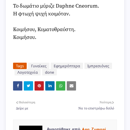
Το δωμάτιο μύριζε Daphne Cneorum.
Η φτωχή ψυχή κοιμόταν.
Κοιμήσου, Κυματοθραύστη.
Κοιμήσου.
Tags
Γυναίκες
Εφημερόπτερα
Ιμπρεσιόνες
Λογοτεχνία
done
Παλαιότερη
Νεότερη
Δείρε με
Να το επιστρέφω διπλό
Αναρτήθηκε από
Ana Zumani