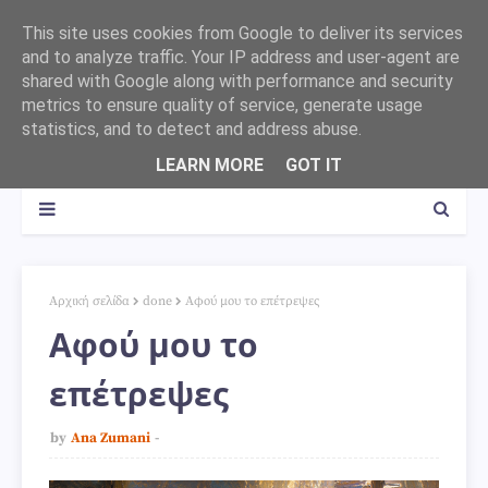
This site uses cookies from Google to deliver its services
and to analyze traffic. Your IP address and user-agent are
shared with Google along with performance and security
metrics to ensure quality of service, generate usage
statistics, and to detect and address abuse.
LEARN MORE
GOT IT
Αρχική σελίδα
done
Αφού μου το επέτρεψες
Αφού μου το
επέτρεψες
by
Ana Zumani