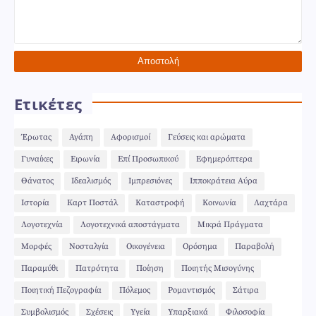
Ετικέτες
Έρωτας
Αγάπη
Αφορισμοί
Γεύσεις και αρώματα
Γυναίκες
Ειρωνία
Επί Προσωπικού
Εφημερόπτερα
Θάνατος
Ιδεαλισμός
Ιμπρεσιόνες
Ιπποκράτεια Αύρα
Ιστορία
Καρτ Ποστάλ
Καταστροφή
Κοινωνία
Λαχτάρα
Λογοτεχνία
Λογοτεχνικά αποστάγματα
Μικρά Πράγματα
Μορφές
Νοσταλγία
Οικογένεια
Ορόσημα
Παραβολή
Παραμύθι
Πατρότητα
Ποίηση
Ποιητής Μισογύνης
Ποιητική Πεζογραφία
Πόλεμος
Ρομαντισμός
Σάτιρα
Συμβολισμός
Σχέσεις
Υγεία
Υπαρξιακά
Φιλοσοφία