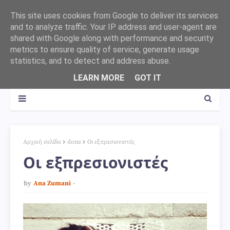
This site uses cookies from Google to deliver its services
and to analyze traffic. Your IP address and user-agent are
shared with Google along with performance and security
metrics to ensure quality of service, generate usage
statistics, and to detect and address abuse.
LEARN MORE
GOT IT
Αρχική σελίδα
done
Οι εξπρεσιονιστές
Οι εξπρεσιονιστές
by
Ana Zumani