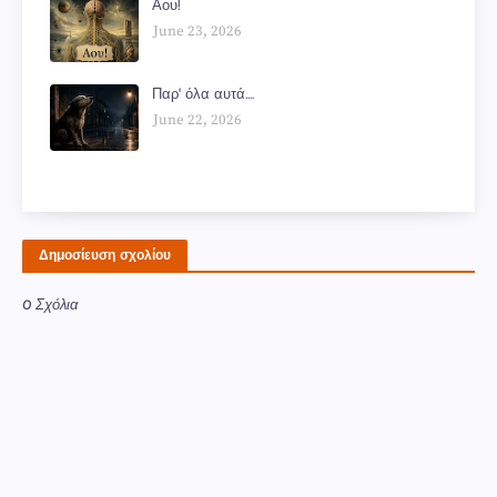
Αου!
June 23, 2026
Παρ' όλα αυτά....
June 22, 2026
Δημοσίευση σχολίου
0 Σχόλια