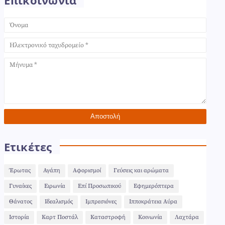
Επικοινωνία
Ετικέτες
Έρωτας
Αγάπη
Αφορισμοί
Γεύσεις και αρώματα
Γυναίκες
Ειρωνία
Επί Προσωπικού
Εφημερόπτερα
Θάνατος
Ιδεαλισμός
Ιμπρεσιόνες
Ιπποκράτεια Αύρα
Ιστορία
Καρτ Ποστάλ
Καταστροφή
Κοινωνία
Λαχτάρα