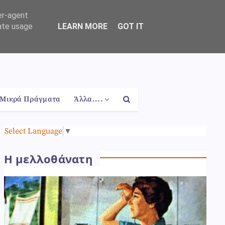
er-agent
rate usage
LEARN MORE
GOT IT
Μικρά Πράγματα
Άλλα....
Select Language
▼
Η μελλοθάνατη