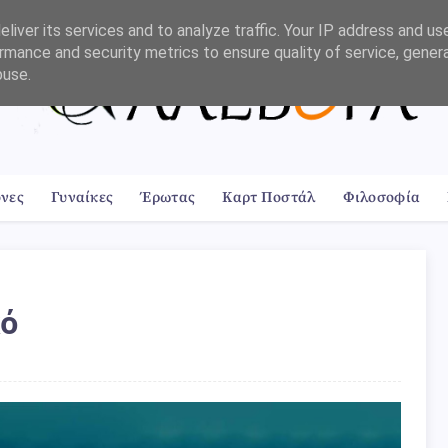
liver its services and to analyze traffic. Your IP address and us
rmance and security metrics to ensure quality of service, gene
buse.
όνες
Γυναίκες
Έρωτας
Καρτ Ποστάλ
Φιλοσοφία
κό