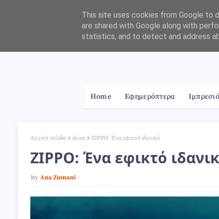
This site uses cookies from Google to de
are shared with Google along with perfo
statistics, and to detect and address a
Home
About
Contact
Home
Εφημερόπτερα
Ιμπρεσι
Αρχική σελίδα
done
ZIPPO: Ένα εφικτό ιδανικό
ZIPPO: Ένα εφικτό ιδανι
by
Ana Zumani