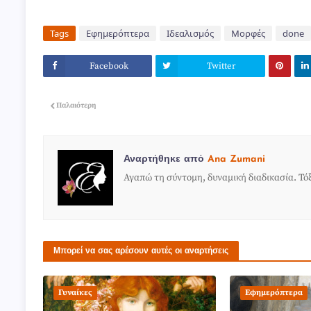
Tags
Εφημερόπτερα
Ιδεαλισμός
Μορφές
done
Facebook
Twitter
Παλαιότερη
Αναρτήθηκε από
Ana Zumani
Αγαπώ τη σύντομη, δυναμική διαδικασία. Τόξ
Μπορεί να σας αρέσουν αυτές οι αναρτήσεις
Γυναίκες
Εφημερόπτερα