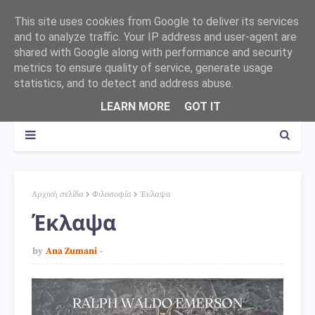
This site uses cookies from Google to deliver its services
and to analyze traffic. Your IP address and user-agent are
shared with Google along with performance and security
metrics to ensure quality of service, generate usage
statistics, and to detect and address abuse.
LEARN MORE
GOT IT
Αρχική σελίδα
Φιλοσοφία
Έκλαψα
Έκλαψα
by
Ana Zumani