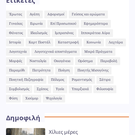
Έρωτας
Αγάπη
Αφορισμοί
Γεύσεις και αρώματα
Γυναίκες
Ειρωνία
Επί Προσωπικού
Εφημερόπτερα
Θάνατος
Ιδεαλισμός
Ιμπρεσιόνες
Ιπποκράτεια Αύρα
Ιστορία
Καρτ Ποστάλ
Καταστροφή
Κοινωνία
Λαχτάρα
Λογοτεχνία
Λογοτεχνικά αποστάγματα
Μικρά Πράγματα
Μορφές
Νοσταλγία
Οικογένεια
Ορόσημα
Παραβολή
Παραμύθι
Πατρότητα
Ποίηση
Ποιητής Μισογύνης
Ποιητική Πεζογραφία
Πόλεμος
Ρομαντισμός
Σάτιρα
Συμβολισμός
Σχέσεις
Υγεία
Υπαρξιακά
Φιλοσοφία
Φύση
Χιούμορ
Ψυχολογία
Δημοφιλή
Χίλιες μέρες