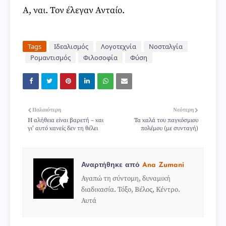
Α, ναι. Τον έλεγαν Ανταίο.
Tags
Ιδεαλισμός
Λογοτεχνία
Νοσταλγία
Ρομαντισμός
Φιλοσοφία
Φύση
Παλαιότερη
Νεότερη
Η αλήθεια είναι βαρετή – και
Τα καλά του παγκόσμιου
γι’ αυτό κανείς δεν τη θέλει
πολέμου (με συνταγή)
Αναρτήθηκε από
Ana Zumani
Αγαπώ τη σύντομη, δυναμική
διαδικασία. Τόξο, Βέλος, Κέντρο.
Αυτά