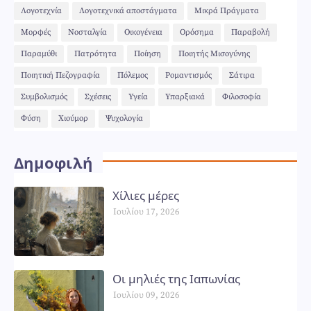
Λογοτεχνία
Λογοτεχνικά αποστάγματα
Μικρά Πράγματα
Μορφές
Νοσταλγία
Οικογένεια
Ορόσημα
Παραβολή
Παραμύθι
Πατρότητα
Ποίηση
Ποιητής Μισογύνης
Ποιητική Πεζογραφία
Πόλεμος
Ρομαντισμός
Σάτιρα
Συμβολισμός
Σχέσεις
Υγεία
Υπαρξιακά
Φιλοσοφία
Φύση
Χιούμορ
Ψυχολογία
Δημοφιλή
Χίλιες μέρες
Ιουλίου 17, 2026
Οι μηλιές της Ιαπωνίας
Ιουλίου 09, 2026