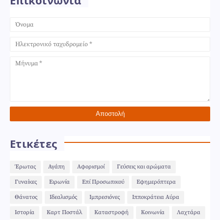
Επικοινωνία
Ετικέτες
Έρωτας
Αγάπη
Αφορισμοί
Γεύσεις και αρώματα
Γυναίκες
Ειρωνία
Επί Προσωπικού
Εφημερόπτερα
Θάνατος
Ιδεαλισμός
Ιμπρεσιόνες
Ιπποκράτεια Αύρα
Ιστορία
Καρτ Ποστάλ
Καταστροφή
Κοινωνία
Λαχτάρα