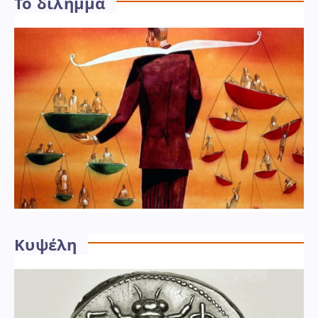
Το δίλημμα
Κυψέλη