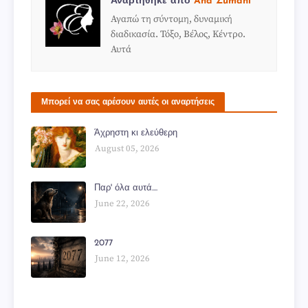
Αναρτήθηκε από
Ana Zumani
Αγαπώ τη σύντομη, δυναμική
διαδικασία. Τόξο, Βέλος, Κέντρο.
Αυτά
Μπορεί να σας αρέσουν αυτές οι αναρτήσεις
Άχρηστη κι ελεύθερη
August 05, 2026
Παρ' όλα αυτά....
June 22, 2026
2077
June 12, 2026