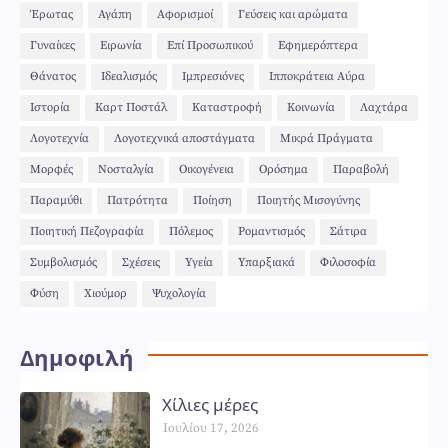
Έρωτας
Αγάπη
Αφορισμοί
Γεύσεις και αρώματα
Γυναίκες
Ειρωνία
Επί Προσωπικού
Εφημερόπτερα
Θάνατος
Ιδεαλισμός
Ιμπρεσιόνες
Ιπποκράτεια Αύρα
Ιστορία
Καρτ Ποστάλ
Καταστροφή
Κοινωνία
Λαχτάρα
Λογοτεχνία
Λογοτεχνικά αποστάγματα
Μικρά Πράγματα
Μορφές
Νοσταλγία
Οικογένεια
Ορόσημα
Παραβολή
Παραμύθι
Πατρότητα
Ποίηση
Ποιητής Μισογύνης
Ποιητική Πεζογραφία
Πόλεμος
Ρομαντισμός
Σάτιρα
Συμβολισμός
Σχέσεις
Υγεία
Υπαρξιακά
Φιλοσοφία
Φύση
Χιούμορ
Ψυχολογία
Δημοφιλή
Χίλιες μέρες
Ιουλίου 17, 2026