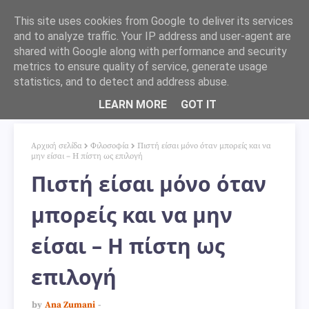
This site uses cookies from Google to deliver its services
and to analyze traffic. Your IP address and user-agent are
shared with Google along with performance and security
metrics to ensure quality of service, generate usage
statistics, and to detect and address abuse.
LEARN MORE
GOT IT
Αρχική σελίδα
Φιλοσοφία
Πιστή είσαι μόνο όταν μπορείς και να
μην είσαι – Η πίστη ως επιλογή
Πιστή είσαι μόνο όταν
μπορείς και να μην
είσαι – Η πίστη ως
επιλογή
by
Ana Zumani