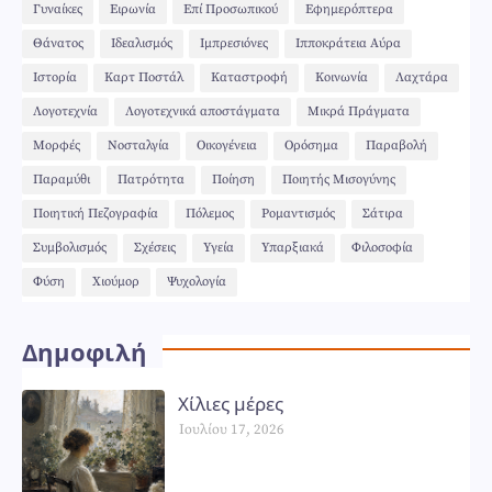
Γυναίκες
Ειρωνία
Επί Προσωπικού
Εφημερόπτερα
Θάνατος
Ιδεαλισμός
Ιμπρεσιόνες
Ιπποκράτεια Αύρα
Ιστορία
Καρτ Ποστάλ
Καταστροφή
Κοινωνία
Λαχτάρα
Λογοτεχνία
Λογοτεχνικά αποστάγματα
Μικρά Πράγματα
Μορφές
Νοσταλγία
Οικογένεια
Ορόσημα
Παραβολή
Παραμύθι
Πατρότητα
Ποίηση
Ποιητής Μισογύνης
Ποιητική Πεζογραφία
Πόλεμος
Ρομαντισμός
Σάτιρα
Συμβολισμός
Σχέσεις
Υγεία
Υπαρξιακά
Φιλοσοφία
Φύση
Χιούμορ
Ψυχολογία
Δημοφιλή
Χίλιες μέρες
Ιουλίου 17, 2026