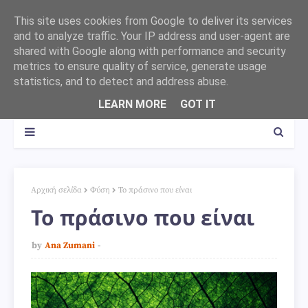
This site uses cookies from Google to deliver its services
and to analyze traffic. Your IP address and user-agent are
shared with Google along with performance and security
metrics to ensure quality of service, generate usage
statistics, and to detect and address abuse.
LEARN MORE
GOT IT
Αρχική σελίδα
Φύση
Το πράσινο που είναι
Το πράσινο που είναι
by
Ana Zumani