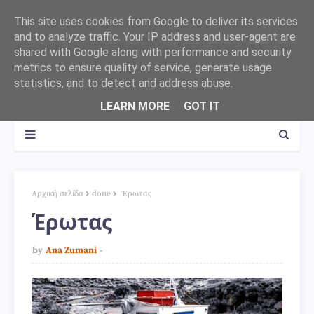
This site uses cookies from Google to deliver its services
and to analyze traffic. Your IP address and user-agent are
shared with Google along with performance and security
metrics to ensure quality of service, generate usage
statistics, and to detect and address abuse.
LEARN MORE
GOT IT
Αρχική σελίδα
done
Έρωτας
Έρωτας
by
Ana Zumani