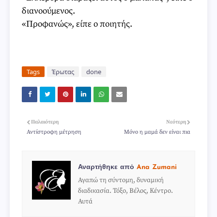
διανοούμενος.
«Προφανώς», είπε ο ποιητής.
Tags
Έρωτας
done
Παλαιότερη
Νεότερη
Αντίστροφη μέτρηση
Μόνο η μαμά δεν είναι πια
Αναρτήθηκε από
Ana Zumani
Αγαπώ τη σύντομη, δυναμική
διαδικασία. Τόξο, Βέλος, Κέντρο.
Αυτά