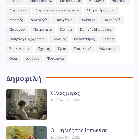
Ιστορία
Καρτ Ποστάλ
Καταστροφή
Κοινωνία
Λαχτάρα
Λογοτεχνία
Λογοτεχνικά αποστάγματα
Μικρά Πράγματα
Μορφές
Νοσταλγία
Οικογένεια
Ορόσημα
Παραβολή
Παραμύθι
Πατρότητα
Ποίηση
Ποιητής Μισογύνης
Ποιητική Πεζογραφία
Πόλεμος
Ρομαντισμός
Σάτιρα
Συμβολισμός
Σχέσεις
Υγεία
Υπαρξιακά
Φιλοσοφία
Φύση
Χιούμορ
Ψυχολογία
Δημοφιλή
Χίλιες μέρες
Ιουλίου 17, 2026
Οι μηλιές της Ιαπωνίας
Ιουλίου 09, 2026