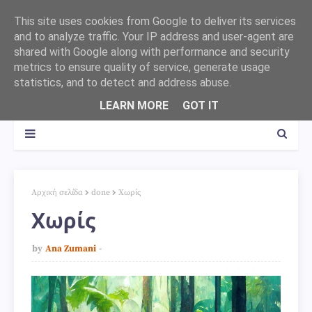
This site uses cookies from Google to deliver its services
and to analyze traffic. Your IP address and user-agent are
shared with Google along with performance and security
metrics to ensure quality of service, generate usage
statistics, and to detect and address abuse.
LEARN MORE
GOT IT
Αρχική σελίδα
done
Χωρίς
Χωρίς
by
Ana Zumani