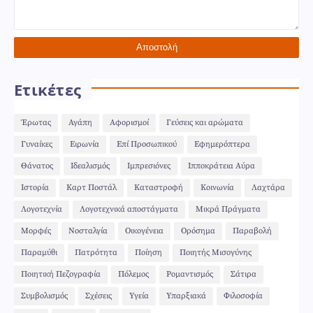
Ετικέτες
Έρωτας
Αγάπη
Αφορισμοί
Γεύσεις και αρώματα
Γυναίκες
Ειρωνία
Επί Προσωπικού
Εφημερόπτερα
Θάνατος
Ιδεαλισμός
Ιμπρεσιόνες
Ιπποκράτεια Αύρα
Ιστορία
Καρτ Ποστάλ
Καταστροφή
Κοινωνία
Λαχτάρα
Λογοτεχνία
Λογοτεχνικά αποστάγματα
Μικρά Πράγματα
Μορφές
Νοσταλγία
Οικογένεια
Ορόσημα
Παραβολή
Παραμύθι
Πατρότητα
Ποίηση
Ποιητής Μισογύνης
Ποιητική Πεζογραφία
Πόλεμος
Ρομαντισμός
Σάτιρα
Συμβολισμός
Σχέσεις
Υγεία
Υπαρξιακά
Φιλοσοφία