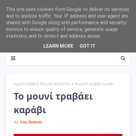
This site uses cookies from Google to deliver its services
and to analyze traffic. Your IP address and user-agent are
shared with Google along with performance and security
metrics to ensure quality of service, generate usage
statistics, and to detect and address abuse.
LEARN MORE
GOT IT
Αρχική σελίδα
Ποιητής Μισογύνης
Το μουνί τραβάει καράβι
Το μουνί τραβάει
καράβι
by
Ana Zumani