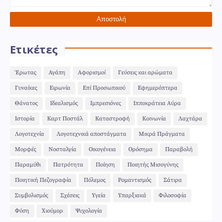
Ετικέτες
Έρωτας
Αγάπη
Αφορισμοί
Γεύσεις και αρώματα
Γυναίκες
Ειρωνία
Επί Προσωπικού
Εφημερόπτερα
Θάνατος
Ιδεαλισμός
Ιμπρεσιόνες
Ιπποκράτεια Αύρα
Ιστορία
Καρτ Ποστάλ
Καταστροφή
Κοινωνία
Λαχτάρα
Λογοτεχνία
Λογοτεχνικά αποστάγματα
Μικρά Πράγματα
Μορφές
Νοσταλγία
Οικογένεια
Ορόσημα
Παραβολή
Παραμύθι
Πατρότητα
Ποίηση
Ποιητής Μισογύνης
Ποιητική Πεζογραφία
Πόλεμος
Ρομαντισμός
Σάτιρα
Συμβολισμός
Σχέσεις
Υγεία
Υπαρξιακά
Φιλοσοφία
Φύση
Χιούμορ
Ψυχολογία